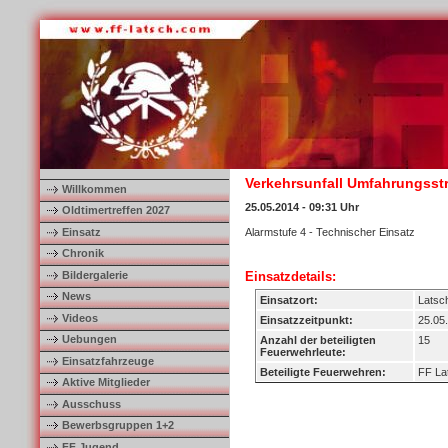
Verkehrsunfall Umfahrungsst
Willkommen
25.05.2014 - 09:31 Uhr
Oldtimertreffen 2027
Einsatz
Alarmstufe 4 - Technischer Einsatz
Chronik
Bildergalerie
Einsatzdetails:
News
Einsatzort:
Latsc
Videos
Einsatzzeitpunkt:
25.05
Uebungen
Anzahl der beteiligten
15
Feuerwehrleute:
Einsatzfahrzeuge
Beteiligte Feuerwehren:
FF La
Aktive Mitglieder
Ausschuss
Bewerbsgruppen 1+2
FF Jugend