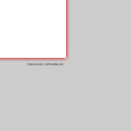
impressum
|
phmedia.net