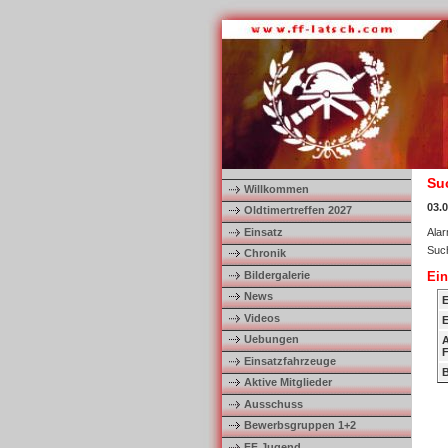
Su
Willkommen
03.0
Oldtimertreffen 2027
Einsatz
Alar
Such
Chronik
Bildergalerie
Ein
News
E
Videos
E
Uebungen
A
F
Einsatzfahrzeuge
B
Aktive Mitglieder
Ausschuss
Bewerbsgruppen 1+2
FF Jugend