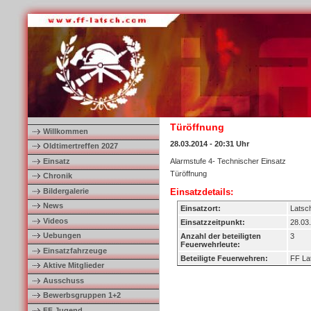
Türöffnung
Willkommen
28.03.2014 - 20:31 Uhr
Oldtimertreffen 2027
Einsatz
Alarmstufe 4- Technischer Einsatz
Türöffnung
Chronik
Bildergalerie
Einsatzdetails:
News
Einsatzort:
Latsc
Videos
Einsatzzeitpunkt:
28.03
Uebungen
Anzahl der beteiligten
3
Feuerwehrleute:
Einsatzfahrzeuge
Beteiligte Feuerwehren:
FF La
Aktive Mitglieder
Ausschuss
Bewerbsgruppen 1+2
FF Jugend