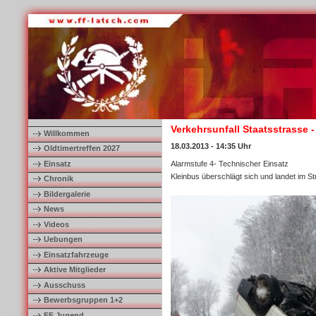
Verkehrsunfall Staatsstrasse 
Willkommen
18.03.2013 - 14:35 Uhr
Oldtimertreffen 2027
Einsatz
Alarmstufe 4- Technischer Einsatz
Kleinbus überschlägt sich und landet im S
Chronik
Bildergalerie
News
Videos
Uebungen
Einsatzfahrzeuge
Aktive Mitglieder
Ausschuss
Bewerbsgruppen 1+2
FF Jugend