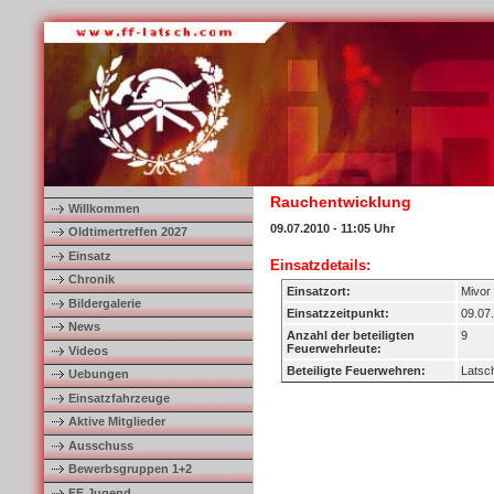
Rauchentwicklung
Willkommen
09.07.2010 - 11:05 Uhr
Oldtimertreffen 2027
Einsatz
Einsatzdetails:
Chronik
Einsatzort:
Mivor
Bildergalerie
Einsatzzeitpunkt:
09.07
News
Anzahl der beteiligten
9
Feuerwehrleute:
Videos
Beteiligte Feuerwehren:
Latsc
Uebungen
Einsatzfahrzeuge
Aktive Mitglieder
Ausschuss
Bewerbsgruppen 1+2
FF Jugend