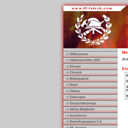
Me
Willkommen
20.0
Oldtimertreffen 2027
Einsatz
Ein
Chronik
E
Bildergalerie
E
News
A
F
Videos
B
Uebungen
Einsatzfahrzeuge
Aktive Mitglieder
Ausschuss
Bewerbsgruppen 1+2
FF Jugend