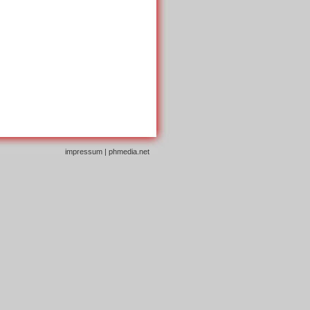
impressum
|
phmedia.net