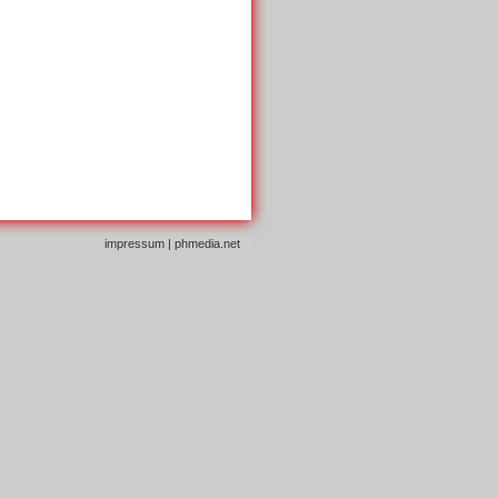
impressum
|
phmedia.net