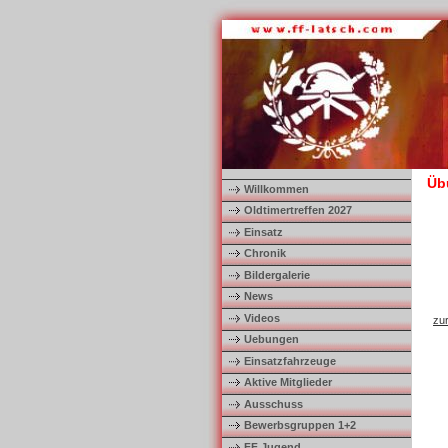
Üb
Willkommen
Oldtimertreffen 2027
Einsatz
Chronik
Bildergalerie
News
Videos
zu
Uebungen
Einsatzfahrzeuge
Aktive Mitglieder
Ausschuss
Bewerbsgruppen 1+2
FF Jugend