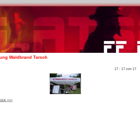
ung Waldbrand Tarsch
17 - 17 von 17
rück <<<