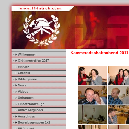
Kammeradschaftsabend 2011
Willkommen
Oldtimertreffen 2027
Einsatz
Chronik
Bildergalerie
News
Videos
Uebungen
Einsatzfahrzeuge
Aktive Mitglieder
Ausschuss
Bewerbsgruppen 1+2
FF Jugend